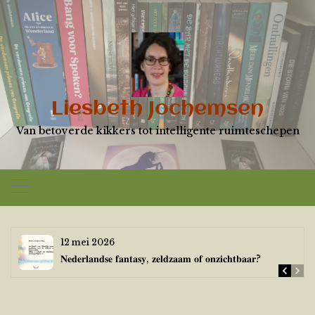
Skip
to
content
Liesbeth Jochemsen
Van betoverde kikkers tot intelligente ruimteschepen
12 mei 2026
𝐍𝐞𝐝𝐞𝐫𝐥𝐚𝐧𝐝𝐬𝐞 𝐟𝐚𝐧𝐭𝐚𝐬𝐲, 𝐳𝐞𝐥𝐝𝐳𝐚𝐚𝐦 𝐨𝐟 𝐨𝐧𝐳𝐢𝐜𝐡𝐭𝐛𝐚𝐚𝐫?