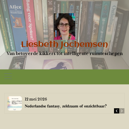
Skip
to
content
Liesbeth Jochemsen
Van betoverde kikkers tot intelligente ruimteschepen
12 mei 2026
𝐍𝐞𝐝𝐞𝐫𝐥𝐚𝐧𝐝𝐬𝐞 𝐟𝐚𝐧𝐭𝐚𝐬𝐲, 𝐳𝐞𝐥𝐝𝐳𝐚𝐚𝐦 𝐨𝐟 𝐨𝐧𝐳𝐢𝐜𝐡𝐭𝐛𝐚𝐚𝐫?