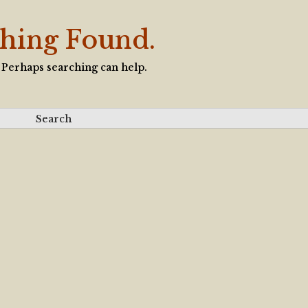
hing Found.
. Perhaps searching can help.