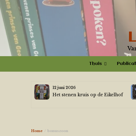
Skip
to
content
Va
Thuis
Publicat
12 juni 2026
Het stenen kruis op de Eikelhof
Home
bonuszoon