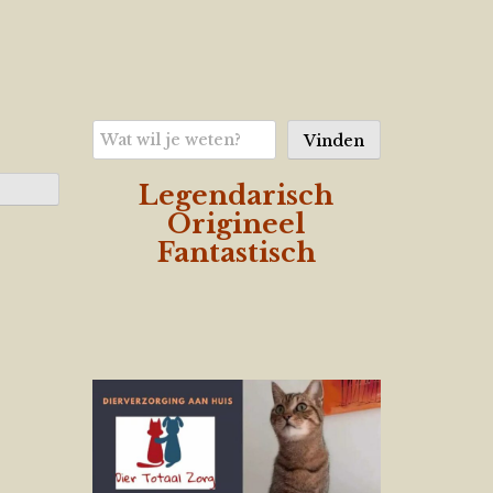
Zoeken
Vinden
Legendarisch
Origineel
Fantastisch