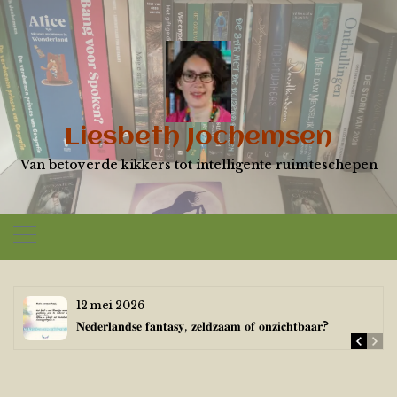
Skip
to
content
Liesbeth Jochemsen
Van betoverde kikkers tot intelligente ruimteschepen
12 mei 2026
𝐍𝐞𝐝𝐞𝐫𝐥𝐚𝐧𝐝𝐬𝐞 𝐟𝐚𝐧𝐭𝐚𝐬𝐲, 𝐳𝐞𝐥𝐝𝐳𝐚𝐚𝐦 𝐨𝐟 𝐨𝐧𝐳𝐢𝐜𝐡𝐭𝐛𝐚𝐚𝐫?