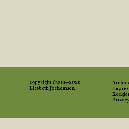
copyright ©2018-2026
Archie
Liesbeth Jochemsen
Impre
Koekjes
Privac