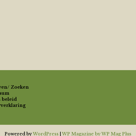
ven/ Zoeken
ssum
 beleid
yverklaring
Powered by
WordPress
|
WP Magazine by WP Mag Plus