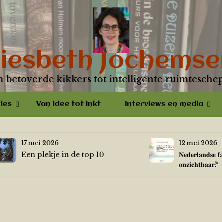
Liesbeth Jochemse
n betoverde kikkers tot intelligente ruimtesche
ies
Van idee tot inkt
Interviews en media
17 mei 2026
12 mei 2026
Een plekje in de top 10
𝐍𝐞𝐝𝐞𝐫𝐥𝐚𝐧𝐝𝐬𝐞 𝐟
𝐨𝐧𝐳𝐢𝐜𝐡𝐭𝐛𝐚𝐚𝐫?