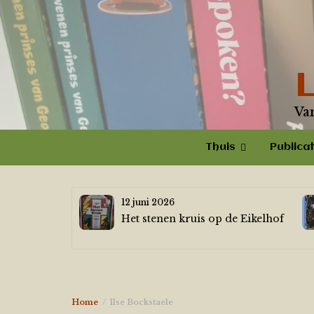
Skip
to
content
Va
Thuis
Publicat
12 juni 2026
Het stenen kruis op de Eikelhof
Home
Ilse Bockstaele