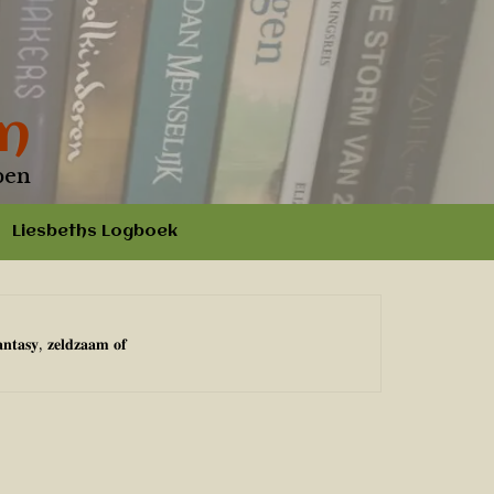
n
pen
Liesbeths Logboek
𝐚𝐧𝐭𝐚𝐬𝐲, 𝐳𝐞𝐥𝐝𝐳𝐚𝐚𝐦 𝐨𝐟