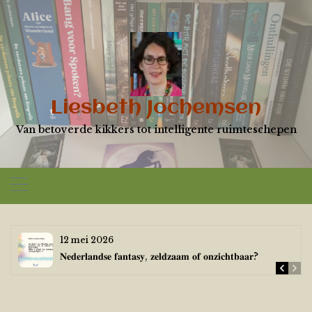
Skip
to
content
Liesbeth Jochemsen
Van betoverde kikkers tot intelligente ruimteschepen
12 mei 2026
𝐍𝐞𝐝𝐞𝐫𝐥𝐚𝐧𝐝𝐬𝐞 𝐟𝐚𝐧𝐭𝐚𝐬𝐲, 𝐳𝐞𝐥𝐝𝐳𝐚𝐚𝐦 𝐨𝐟 𝐨𝐧𝐳𝐢𝐜𝐡𝐭𝐛𝐚𝐚𝐫?