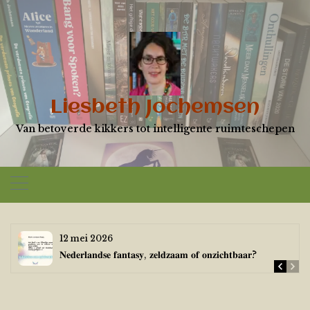
Skip
to
content
Liesbeth Jochemsen
Van betoverde kikkers tot intelligente ruimteschepen
12 mei 2026
𝐍𝐞𝐝𝐞𝐫𝐥𝐚𝐧𝐝𝐬𝐞 𝐟𝐚𝐧𝐭𝐚𝐬𝐲, 𝐳𝐞𝐥𝐝𝐳𝐚𝐚𝐦 𝐨𝐟 𝐨𝐧𝐳𝐢𝐜𝐡𝐭𝐛𝐚𝐚𝐫?