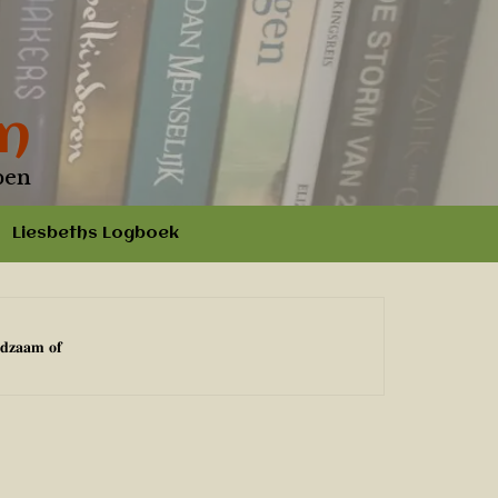
n
pen
Liesbeths Logboek
𝐥𝐝𝐳𝐚𝐚𝐦 𝐨𝐟