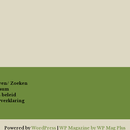
ven/ Zoeken
ssum
 beleid
yverklaring
Powered by
WordPress
|
WP Magazine by WP Mag Plus