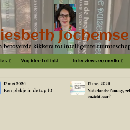
Liesbeth Jochemse
n betoverde kikkers tot intelligente ruimtesche
ies
Van idee tot inkt
Interviews en media
17 mei 2026
12 mei 2026
Een plekje in de top 10
𝐍𝐞𝐝𝐞𝐫𝐥𝐚𝐧𝐝𝐬𝐞 𝐟𝐚𝐧𝐭𝐚𝐬𝐲, 𝐳𝐞
𝐨𝐧𝐳𝐢𝐜𝐡𝐭𝐛𝐚𝐚𝐫?