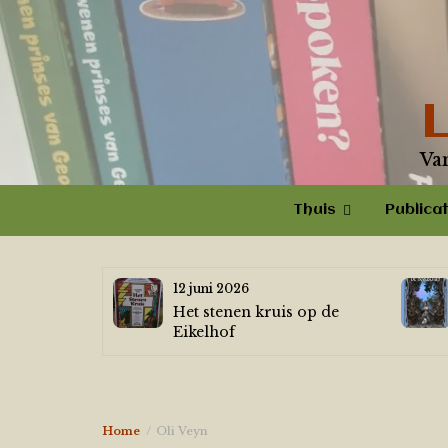
Skip
to
content
Va
Thuis
Publicat
12 juni 2026
Het stenen kruis op de
Eikelhof
Home
Oli Veyn