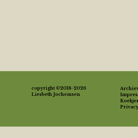
copyright ©2018-2026
Archie
Liesbeth Jochemsen
Impre
Koekjes
Privac