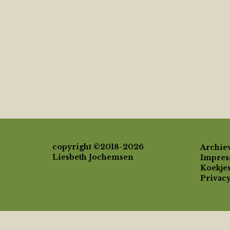
copyright ©2018-2026
Archie
Liesbeth Jochemsen
Impre
Koekjes
Privac