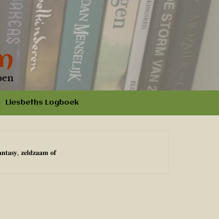
n
pen
Liesbeths Logboek
𝐚𝐧𝐭𝐚𝐬𝐲, 𝐳𝐞𝐥𝐝𝐳𝐚𝐚𝐦 𝐨𝐟