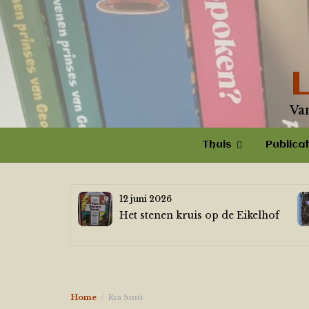
Skip
to
content
Va
Thuis
Publicat
12 juni 2026
Het stenen kruis op de Eikelhof
Home
Ria Smit