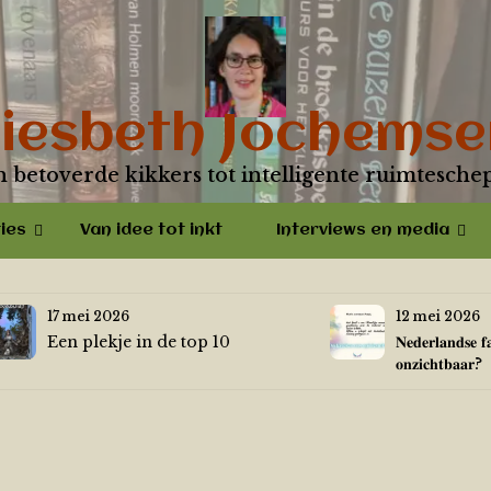
Liesbeth Jochemse
n betoverde kikkers tot intelligente ruimtesche
ies
Van idee tot inkt
Interviews en media
17 mei 2026
12 mei 2026
Een plekje in de top 10
𝐍𝐞𝐝𝐞𝐫𝐥𝐚𝐧𝐝𝐬𝐞 𝐟
𝐨𝐧𝐳𝐢𝐜𝐡𝐭𝐛𝐚𝐚𝐫?