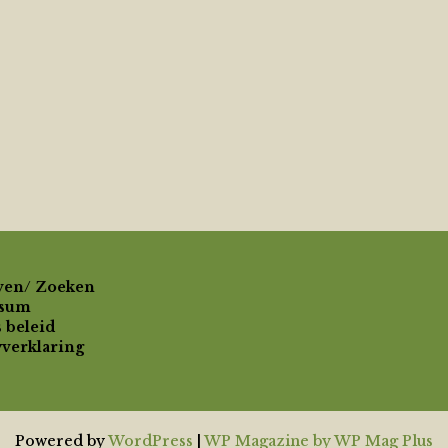
ven/ Zoeken
ssum
 beleid
yverklaring
Powered by
WordPress
|
WP Magazine by WP Mag Plus