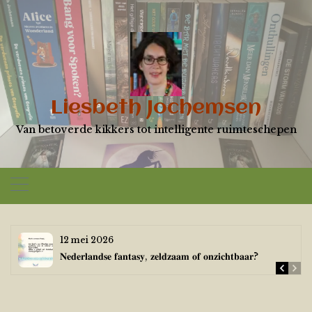
Skip
to
content
Liesbeth Jochemsen
Van betoverde kikkers tot intelligente ruimteschepen
12 mei 2026
𝐍𝐞𝐝𝐞𝐫𝐥𝐚𝐧𝐝𝐬𝐞 𝐟𝐚𝐧𝐭𝐚𝐬𝐲, 𝐳𝐞𝐥𝐝𝐳𝐚𝐚𝐦 𝐨𝐟 𝐨𝐧𝐳𝐢𝐜𝐡𝐭𝐛𝐚𝐚𝐫?