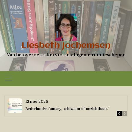
Skip
to
content
Liesbeth Jochemsen
Van betoverde kikkers tot intelligente ruimteschepen
12 mei 2026
𝐍𝐞𝐝𝐞𝐫𝐥𝐚𝐧𝐝𝐬𝐞 𝐟𝐚𝐧𝐭𝐚𝐬𝐲, 𝐳𝐞𝐥𝐝𝐳𝐚𝐚𝐦 𝐨𝐟 𝐨𝐧𝐳𝐢𝐜𝐡𝐭𝐛𝐚𝐚𝐫?