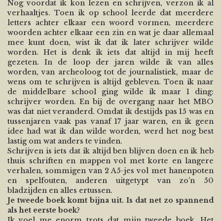
Nog voordat ik kon lezen en schrijven, verzon ik al
verhaaltjes. Toen ik op school leerde dat meerdere
letters achter elkaar een woord vormen, meerdere
woorden achter elkaar een zin en wat je daar allemaal
mee kunt doen, wist ik dat ik later schrijver wilde
worden. Het is denk ik iets dat altijd in mij heeft
gezeten. In de loop der jaren wilde ik van alles
worden, van archeoloog tot de journalistiek, maar de
wens om te schrijven is altijd gebleven. Toen ik naar
de middelbare school ging wilde ik maar 1 ding:
schrijver worden. En bij de overgang naar het MBO
was dat niet veranderd. Omdat ik destijds pas 15 was en
tussenjaren vaak pas vanaf 17 jaar waren, en ik geen
idee had wat ik dan wilde worden, werd het nog best
lastig om wat anders te vinden.
Schrijven is iets dat ik altijd ben blijven doen en ik heb
thuis schriften en mappen vol met korte en langere
verhalen, sommigen van 2 A5-jes vol met hanenpoten
en spelfouten, anderen uitgetypt van zo’n 50
bladzijden en alles ertussen.
Je tweede boek komt bijna uit. Is dat net zo spannend
als het eerste boek?
Ik voel me enorm trots dat mijn tweede boek, Het