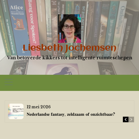
Skip
to
content
Liesbeth Jochemsen
Van betoverde kikkers tot intelligente ruimteschepen
12 mei 2026
𝐍𝐞𝐝𝐞𝐫𝐥𝐚𝐧𝐝𝐬𝐞 𝐟𝐚𝐧𝐭𝐚𝐬𝐲, 𝐳𝐞𝐥𝐝𝐳𝐚𝐚𝐦 𝐨𝐟 𝐨𝐧𝐳𝐢𝐜𝐡𝐭𝐛𝐚𝐚𝐫?