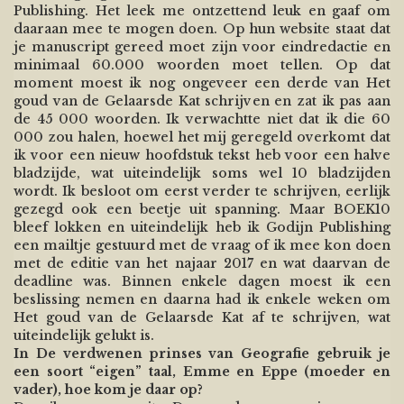
Publishing. Het leek me ontzettend leuk en gaaf om
daaraan mee te mogen doen. Op hun website staat dat
je manuscript gereed moet zijn voor eindredactie en
minimaal 60.000 woorden moet tellen. Op dat
moment moest ik nog ongeveer een derde van Het
goud van de Gelaarsde Kat schrijven en zat ik pas aan
de 45 000 woorden. Ik verwachtte niet dat ik die 60
000 zou halen, hoewel het mij geregeld overkomt dat
ik voor een nieuw hoofdstuk tekst heb voor een halve
bladzijde, wat uiteindelijk soms wel 10 bladzijden
wordt. Ik besloot om eerst verder te schrijven, eerlijk
gezegd ook een beetje uit spanning. Maar BOEK10
bleef lokken en uiteindelijk heb ik Godijn Publishing
een mailtje gestuurd met de vraag of ik mee kon doen
met de editie van het najaar 2017 en wat daarvan de
deadline was. Binnen enkele dagen moest ik een
beslissing nemen en daarna had ik enkele weken om
Het goud van de Gelaarsde Kat af te schrijven, wat
uiteindelijk gelukt is.
In De verdwenen prinses van Geografie gebruik je
een soort “eigen” taal, Emme en Eppe (moeder en
vader), hoe kom je daar op?