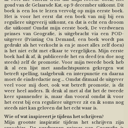
goud van de Gelaarsde Kat, op 9 december uitkomt. Dit
boek is een los te lezen vervolg op mijn eerste boek.
Het is voor het eerst dat een boek van mij bij een
reguliere uitgeverij uitkomt, en dat is echt een droom
die uitkomt! Omdat mijn eerste boek, De verdwenen
prinses van Geografie, is uitgebracht via een POD-
uitgever (Printing On Demand, een boek wordt pas
gedrukt als het verkocht is en je moet alles zelf doen)
is het niet echt met elkaar te vergelijken. Mijn eerste
boek had ik af, ik publiceerde het en deed (en doe nog
steeds) zelf de promotie. Voor mijn tweede boek heb
ik al een lijst met aandachtspunten gekregen wat
betreft spelling, taalgebruik en interpunctie en daarna
moet de eindredactie nog … Omdat ditmaal de uitgever
veel voor mij doet, ook wat betreft promotie, is dit
weer heel anders. Ik denk al met al dat het de tweede
keer spannender is, maar dan vooral omdat ik voor
het eerst bij een reguliere uitgever zit en ik soms nog
steeds niet kan geloven dat het echt waar is.
Wie of wat inspireert je tijdens het schrijven?
Mijn grootste inspiratie tijdens het schrijven zijn