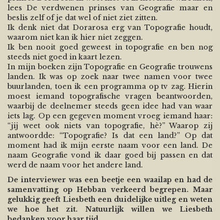
lees De verdwenen prinses van Geografie maar en
beslis zelf of je dat wel of niet ziet zitten.
Ik denk niet dat Dorarosa erg van Topografie houdt,
waarom niet kan ik hier niet zeggen.
Ik ben nooit goed geweest in topografie en ben nog
steeds niet goed in kaart lezen.
In mijn boeken zijn Topografie en Geografie trouwens
landen. Ik was op zoek naar twee namen voor twee
buurlanden, toen ik een programma op tv zag. Hierin
moest iemand topografische vragen beantwoorden,
waarbij de deelnemer steeds geen idee had van waar
iets lag. Op een gegeven moment vroeg iemand haar:
“jij weet ook niets van topografie, hè?” Waarop zij
antwoordde: “Topografie? Is dat een land?” Op dat
moment had ik mijn eerste naam voor een land. De
naam Geografie vond ik daar goed bij passen en dat
werd de naam voor het andere land.
De interviewer was een beetje een waailap en had de
samenvatting op Hebban verkeerd begrepen. Maar
gelukkig geeft Liesbeth een duidelijke uitleg en weten
we hoe het zit. Natuurlijk willen we Liesbeth
bedanken voor haar tijd.