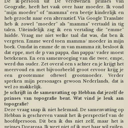
De ik-persoon uit De verdwenen prinses van
Geografie, heeft het vaak over haar moeder. Ik vond
“mijn moeder” of “mamma” een beetje kinderlijk en
heb gezocht naar een alternatief. Via Google Translate
heb ik zowel “moeder” als “mamma” vertaald in tig
talen. Uiteindelijk zag ik een vertaling die “emme”
luidde. Vraag me niet welke taal dat was, dat ben ik
vergeten. Emme werd toen mamma/ moeder in mijn
boek. Omdat in emme de m van mamma zit, besloot ik
dat eppe, met de p van pappa, dan pappa/ vader moest
betekenen. En een samenvoeging van die twee, empe,
werd dus ouder. Zet overal een s achter en je krijgt het
meervoud en met bijvoorbeeld groot ervoor krijg je
een grootemme oftewel grootmoeder. Verder
spreken mijn personages gewoon Nederlands, dat is
wel zo makkelijk.
Je schrijft in de samenvatting op Hebban dat jezelf de
prinses van topografie bent. Wat vind je leuk aan
topografie?
Deze vraag snap ik niet helemaal. De samenvatting op
Hebban is geschreven vanuit het ik-perspectief van de
hoofdpersoon. Dit ben ik dus niet zelf, maar het is
prinses Dorarosa. Ik weet niet of ik met haar wil ruilen,