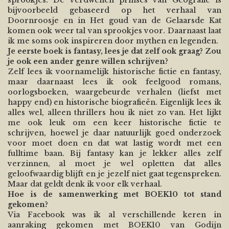
sprookjes. De verdwenen prinses van Geografie is
bijvoorbeeld gebaseerd op het verhaal van
Doornroosje en in Het goud van de Gelaarsde Kat
komen ook weer tal van sprookjes voor. Daarnaast laat
ik me soms ook inspireren door mythen en legenden.
Je eerste boek is fantasy, lees je dat zelf ook graag? Zou
je ook een ander genre willen schrijven?
Zelf lees ik voornamelijk historische fictie en fantasy,
maar daarnaast lees ik ook feelgood romans,
oorlogsboeken, waargebeurde verhalen (liefst met
happy end) en historische biografieën. Eigenlijk lees ik
alles wel, alleen thrillers hou ik niet zo van. Het lijkt
me ook leuk om een keer historische fictie te
schrijven, hoewel je daar natuurlijk goed onderzoek
voor moet doen en dat wat lastig wordt met een
fulltime baan. Bij fantasy kan je lekker alles zelf
verzinnen, al moet je wel opletten dat alles
geloofwaardig blijft en je jezelf niet gaat tegenspreken.
Maar dat geldt denk ik voor elk verhaal.
Hoe is de samenwerking met BOEK10 tot stand
gekomen?
Via Facebook was ik al verschillende keren in
aanraking gekomen met BOEK10 van Godijn